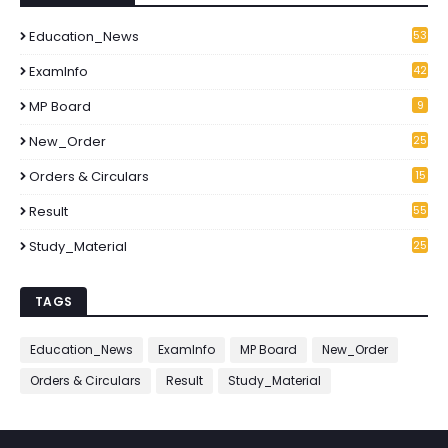
Education_News
53
1
ExamInfo
42
6
MP Board
9
New_Order
25
3
Orders & Circulars
15
2
Result
55
Study_Material
25
7
TAGS
Education_News
ExamInfo
MP Board
New_Order
Orders & Circulars
Result
Study_Material