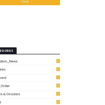
EGORIES
ation_News
53
1
Info
42
6
oard
9
Order
25
3
s & Circulars
15
2
t
55