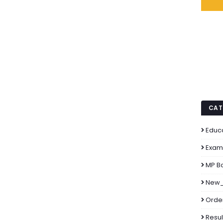
CAT
Educ
Exam
MP B
New_
Order
Resul