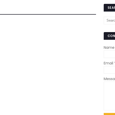
SEA
CON
Name
Email
Mess