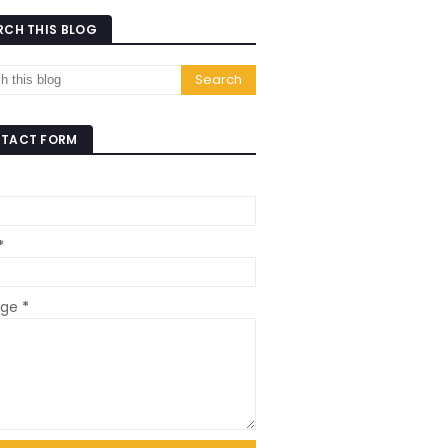
RCH THIS BLOG
TACT FORM
*
age
*