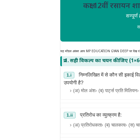
कक्षा 12वीं रसायन शा
सम्पूर
स
यह मॉडल आंसर आप MP EDUCATION GYAN DEEP पर देख रहे 
प्र.1. सही विकल्प का चयन कीजिए (1×
निम्नलिखित में से कौन सी इकाई विल
1.i
उपयोगी है?
(अ) मोल अंश
(ब) पार्ट्स प्रति मिलियन
प्रतिरोध का व्युत्क्रम है:
1.ii
(अ) प्रतिरोधकता
(ब) चालकत्व
(स) च