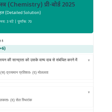
स्त्र (Chemistry) प्री-बोर्ड 2025
्ण हल (Detailed Solution)
मय: 3 घंटे | पूर्णांक: 70
हैं.
6=6)
यन की सान्द्रता को उसके वाष्प दाब से संबंधित करने में
▼
(स) द्रव्यमान प्रतिशत
(द) मोललता
▼
ालकता
(द) सेल स्थिरांक