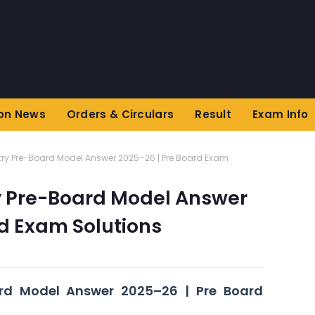
on News
Orders & Circulars
Result
Exam Info
try Pre-Board Model Answer 2025–26 | Pre Board Exam
y Pre-Board Model Answer
rd Exam Solutions
rd
Model Answer 2025–26 | Pre Board