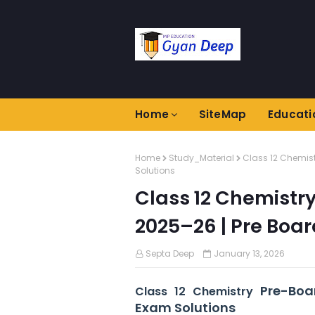
Home
SiteMap
Educati
Home
Study_Material
Class 12 Chemis
Solutions
Class 12 Chemistr
2025–26 | Pre Boa
Septa Deep
January 13, 2026
Pre-Boa
Class 12 Chemistry
Exam Solutions