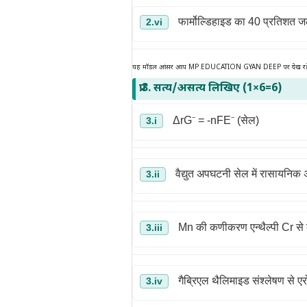
फार्मोल्डिहाइड का 40 प्रतिशत जल
2.vi
यह मॉडल आंसर आप MP EDUCATION GYAN DEEP पर देख रहे 
प्र.3. सत्य/असत्य लिखिए (1×6=6)
ΔrG⁻ = -nFE⁻ (सेल)
3.i
वैद्युत अपघटनी सेल में रासायनिक अभ
3.ii
Mn की कणीकरण एन्थैल्पी Cr से 
3.iii
गैब्रिएल थैलिमाइड संश्लेषण से 
3.iv