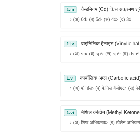
कैडमियम (Cd) किस संक्रमण श्रेण
1.iii
(अ) 6d
(ब) 5d
(स) 4d
(द) 3d
वाइनिलिक हैलाइड (Vinylic halide
1.iv
(अ) sp
(ब) sp²
(स) sp³
(द) dsp²
कार्बोलिक अम्ल (Carbolic acid) 
1.v
(अ) फीनॉल
(ब) फेनिल बेंजोएट
(स) फे
मेथिल कीटोन (Methyl Ketone) की
1.vi
(अ) शिफ अभिकर्मक
(ब) टोलेन अभिकर्