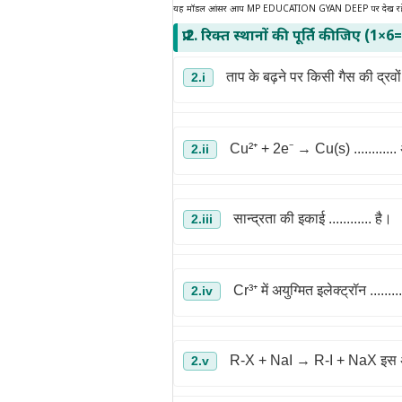
यह मॉडल आंसर आप MP EDUCATION GYAN DEEP पर देख रहे 
प्र.2. रिक्त स्थानों की पूर्ति कीजिए (1×6
ताप के बढ़ने पर किसी गैस की द्रवों मे
2.i
Cu²⁺ + 2e⁻ → Cu(s) ............ अ
2.ii
सान्द्रता की इकाई ............ है।
2.iii
Cr³⁺ में अयुग्मित इलेक्ट्रॉन .........
2.iv
R-X + NaI → R-I + NaX इस अभिक्
2.v