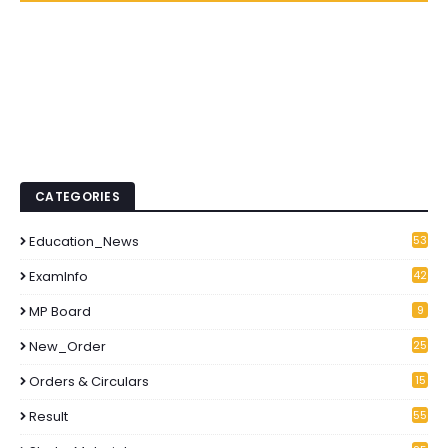
CATEGORIES
Education_News
53
1
ExamInfo
42
6
MP Board
9
New_Order
25
3
Orders & Circulars
15
2
Result
55