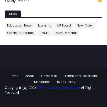
Study_Material
25
7
TAGS
Education_News
ExamInfo
MP Board
New_Order
Orders & Circulars
Result
Study_Material
Home
About
Contact Us
Terms and Conditions
Disclaimer
Privacy Policy
Copyright (c) 2024
MP Education Gyan Deep
All Right
Reseved