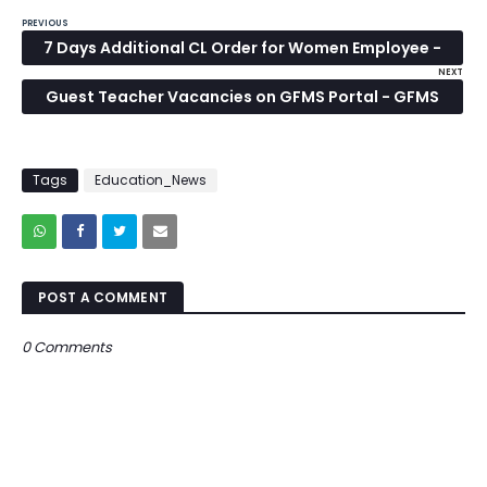
PREVIOUS
7 Days Additional CL Order for Women Employee -
NEXT
महिला कर्मचारियों को 07 दिन का अतिरिक्त आकस्मिक
Guest Teacher Vacancies on GFMS Portal - GFMS
अवकाश सम्बन्धी आदेश यहाँ से डाउनलोड कीजिए
पोर्टल पर अतिथि शिक्षक रिक्तियाँ अपडेट करने सम्बन्धी आदेश
जारी
Tags
Education_News
POST A COMMENT
0 Comments