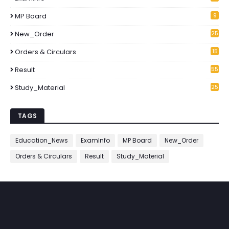
6
MP Board
9
New_Order
25
3
Orders & Circulars
15
2
Result
55
Study_Material
25
7
TAGS
Education_News
ExamInfo
MP Board
New_Order
Orders & Circulars
Result
Study_Material