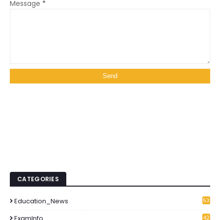
Message
*
CATEGORIES
Education_News
53
1
ExamInfo
42