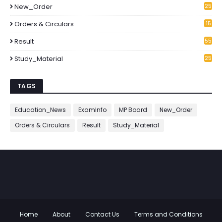
New_Order
25
3
Orders & Circulars
15
2
Result
55
Study_Material
25
7
TAGS
Education_News
ExamInfo
MP Board
New_Order
Orders & Circulars
Result
Study_Material
Home
About
Contact Us
Terms and Conditions