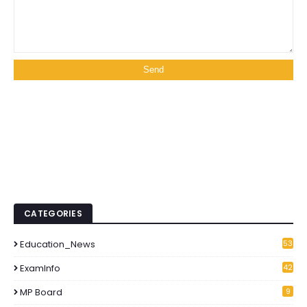
CATEGORIES
Education_News
53
1
ExamInfo
42
6
MP Board
9