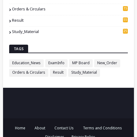
3
15
Orders & Circulars
2
55
Result
25
Study_Material
7
TAGS
Education_News
ExamInfo
MP Board
New_Order
Orders & Circulars
Result
Study_Material
Home
About
Contact Us
Terms and Conditions