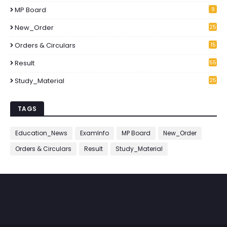
MP Board
9
New_Order
25
3
Orders & Circulars
15
2
Result
55
Study_Material
25
7
TAGS
Education_News
ExamInfo
MP Board
New_Order
Orders & Circulars
Result
Study_Material