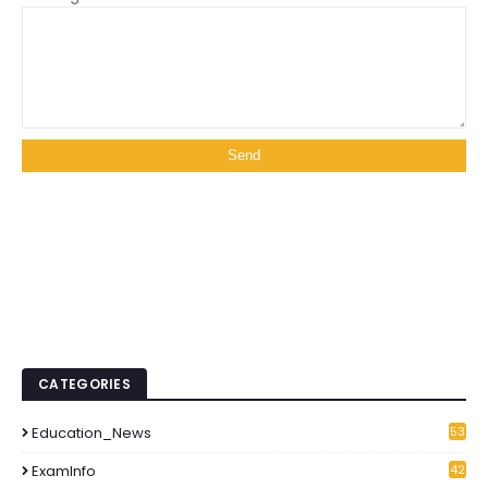
CATEGORIES
Education_News
53
1
ExamInfo
42
6