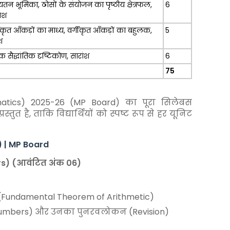
यतन भूमिका, ठोसों के संयोजन का पृष्ठीय क्षेत्रफल,
6
ंश
ीकृत आँकड़ों का माध्य, वर्गीकृत आँकड़ों का बहुलक,
5
श
 सैद्धांतिक दृष्टिकोण, सारांश
6
75
matics) 2025-26 (MP Board) का पूरा सिलेबस
्तुत है, ताकि विद्यार्थियों को स्पष्ट रूप से हर यूनिट
) | MP Board
ers) (आवंटित अंक 06)
(Fundamental Theorem of Arithmetic)
al Numbers) और उनका पुनरवलोकन (Revision)