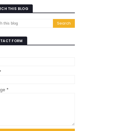
RCH THIS BLOG
TACT FORM
*
age
*