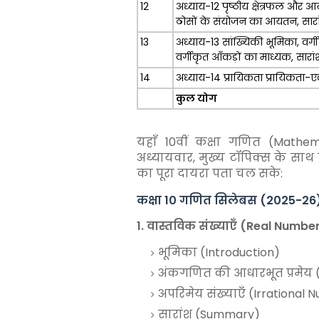
12
अध्याय-12 पृष्ठीय क्षेत्रफल और आ
ठोसों के संयोजन का आयतन, सारा
13
अध्याय-13 सांख्यिकी भूमिका, वर्ग
वर्गीकृत आँकड़ों का माध्यक, सारां
14
अध्याय-14 प्रायिकता प्रायिकता-एक
कुल योग
यहाँ 10वीं कक्षा गणित (Mathe
अध्यायवार, मुख्य टॉपिक्स के साथ प्रस
का पूरा दायरा पता चल सके:
कक्षा 10 गणित सिलेबस (2025-26
1. वास्तविक संख्याएँ (Real Numb
भूमिका (Introduction)
अंकगणित की आधारभूत प्रमेय 
अपरिमेय संख्याएँ (Irration
सारांश (Summary)