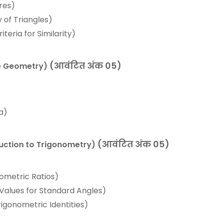
res)
y of Triangles)
teria for Similarity)
(आवंटित अंक 05)
ate Geometry)
a)
(आवंटित अंक 05)
duction to Trigonometry)
ometric Ratios)
(Values for Standard Angles)
igonometric Identities)