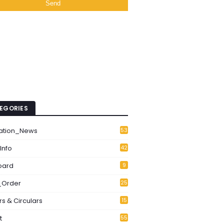
EGORIES
ation_News
53
1
Info
42
6
oard
9
Order
25
3
s & Circulars
15
2
t
55