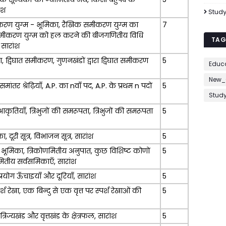
ंश
Study
करण युग्म - भूमिका, रैखिक समीकरण युग्म का
7
समीकरण युग्म को हल करने की बीजगणितीय विधि
TAG
 सारांश
द्विघात समीकरण, गुणनखंडों द्वारा द्विघात समीकरण
5
Educ
New_
मांतर श्रेढ़ियाँ, A.P. का nवाँ पद, A.P. के प्रथम n पदों
5
Study
ृतियाँ, त्रिभुजों की समरूपता, त्रिभुजों की समरूपता
5
, दूरी सूत्र, विभाजन सूत्र, सारांश
5
भूमिका, त्रिकोणमितीय अनुपात, कुछ विशिष्ट कोणों
5
मितीय सर्वसमिकाएँ, सारांश
रयोग ऊँचाइयाँ और दूरियाँ, सारांश
5
र्श रेखा, एक बिन्दु से एक वृत्त पर स्पर्श रेखाओं की
5
 त्रिज्यखंड और वृत्तखंड के क्षेत्रफल, सारांश
5