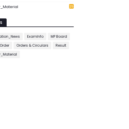
_Material
25
7
S
ation_News
ExamInfo
MP Board
Order
Orders & Circulars
Result
_Material