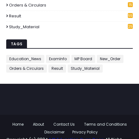
Orders & Circulars
15
2
Result
55
Study_Material
25
7
TAGS
Education_News
ExamInfo
MP Board
New_Order
Orders & Circulars
Result
Study_Material
Home
About
Contact Us
Terms and Conditions
Disclaimer
Privacy Policy