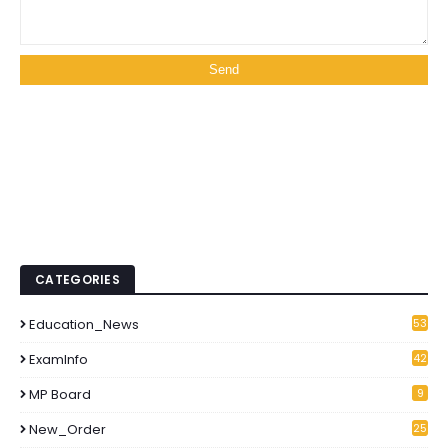
CATEGORIES
Education_News
53
1
ExamInfo
42
6
MP Board
9
New_Order
25
3